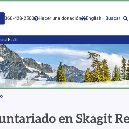
360-428-2500
Hacer una donación
English
Buscar
ional Health
do
untariado en Skagit R