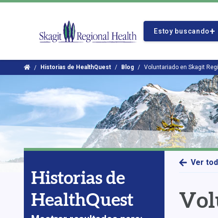
Ir
al
Logo
contenido
Estoy buscando
de
principal
Skagit
Regional
Inicio
Historias de HealthQuest
Blog
Voluntariado en Skagit Reg
Health
Ver to
Historias de
Vol
HealthQuest