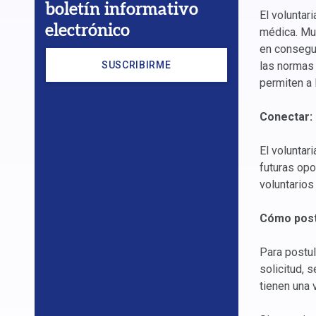
boletín informativo
El voluntar
electrónico
médica. Mu
en consegui
SUSCRIBIRME
las normas 
permiten a 
Conectar: 
El voluntar
futuras opo
voluntarios
Cómo post
Para postul
solicitud, 
tienen una 