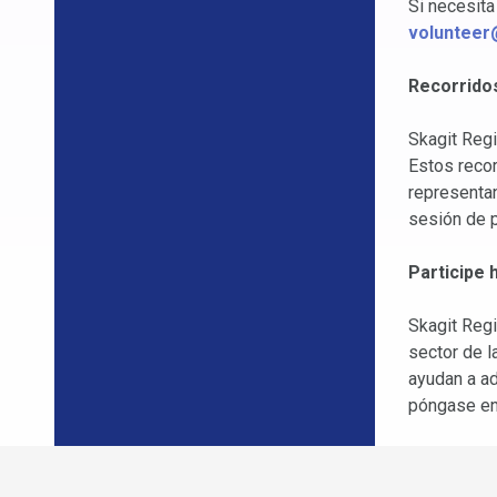
Si necesita
volunteer
Recorridos
Skagit Regi
Estos recor
representan
sesión de p
Participe
Skagit Regi
sector de l
ayudan a ad
póngase en 