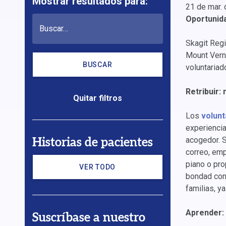
Mostrar resultados para:
21 de mar. 
Oportunida
Skagit Reg
Mount Vern
BUSCAR
voluntariad
Retribuir:
Quitar filtros
Los
volunt
experiencia
acogedor. S
Historias de pacientes
correo, empu
piano o pro
VER TODO
bondad cont
familias, y
Aprender: 
Suscríbase a nuestro