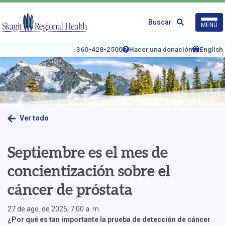
Ir
al
Logo
Buscar
MENÚ
contenido
de
principal
Skagit
Regional
360-428-2500
Hacer una donación
English
Health
Ver todo
Septiembre es el mes de
concientización sobre el
cáncer de próstata
27 de ago. de 2025, 7:00 a. m.
¿Por qué es tan importante la prueba de detección de cáncer