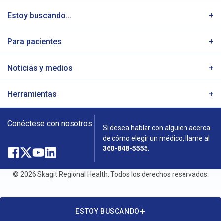
Estoy buscando...
Para pacientes
Noticias y medios
Herramientas
Conéctese con nosotros
Si desea hablar con alguien acerca
de cómo elegir un médico, llame al
360-848-5555
.
Facebook
Abre
X
Abre
YouTube
Abre
LinkedIn
Abre
en
en
en
en
© 2026 Skagit Regional Health. Todos los derechos reservados.
una
una
una
una
ventana
ventana
ventana
ventana
ESTOY BUSCANDO
nueva
nueva
nueva
nueva