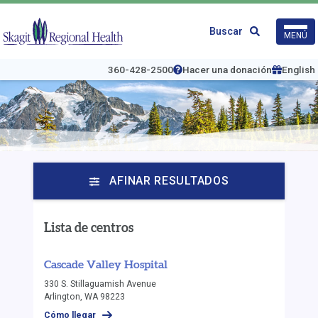
Ir
al
Logo
Buscar
MENÚ
contenido
de
principal
Skagit
Regional
360-428-2500
Hacer una donación
English
Health
AFINAR RESULTADOS
Lista de centros
Cascade Valley Hospital
330 S. Stillaguamish Avenue
Arlington, WA 98223
Cómo llegar