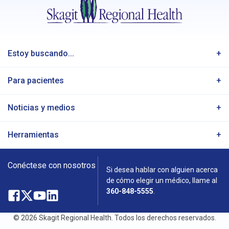
Estoy buscando...
Para pacientes
Noticias y medios
Herramientas
Conéctese con nosotros
Si desea hablar con alguien acerca
de cómo elegir un médico, llame al
360-848-5555
.
Facebook
Abre
X
Abre
YouTube
Abre
LinkedIn
Abre
en
en
en
en
© 2026 Skagit Regional Health. Todos los derechos reservados.