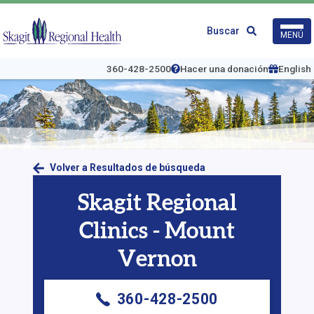
Ir
al
Logo
Buscar
MENÚ
contenido
de
principal
Skagit
Regional
360-428-2500
Hacer una donación
English
Health
Volver a Resultados de búsqueda
Skagit Regional
Clinics - Mount
Vernon
360-428-2500