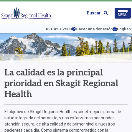
Ir
al
Logo
Buscar
MENÚ
contenido
de
principal
Skagit
Regional
360-428-2500
Hacer una donación
English
Health
La calidad es la principal
prioridad en Skagit Regional
Health
El objetivo de Skagit Regional Health es ser el mejor sistema de
salud integrado del noroeste, y nos esforzamos por brindar
atención segura, de alta calidad y de primer nivel a nuestros
pacientes cada día. Como sistema comprometido con la