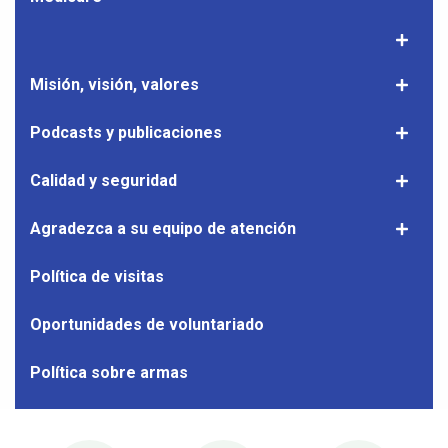
Toggle
Medicar
ACO's
Misión, visión, valores
Mostrar
sub
el
nav
subnave
Podcasts y publicaciones
Mostrar
de
el
Misión,
subnave
Calidad y seguridad
Mostrar
visión,
de
el
valores
Podcast
subnave
Agradezca a su equipo de atención
Mostrar
y
de
el
publicac
Calidad
subnave
Política de visitas
y
de
segurid
Agrade
Oportunidades de voluntariado
a
su
Política sobre armas
equipo
de
atenció