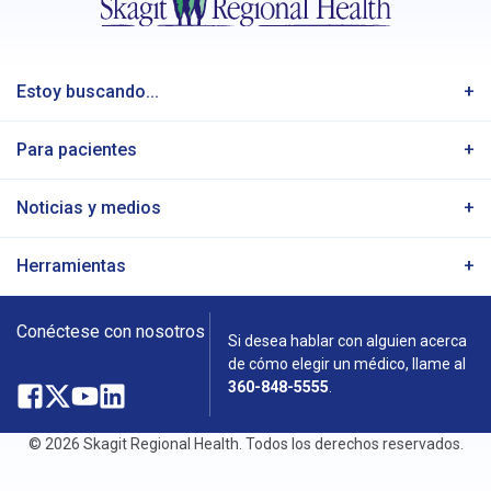
Estoy buscando...
Para pacientes
Noticias y medios
Herramientas
Conéctese con nosotros
Si desea hablar con alguien acerca
de cómo elegir un médico, llame al
360-848-5555
.
Facebook
Abre
X
Abre
YouTube
Abre
LinkedIn
Abre
en
en
en
en
© 2026 Skagit Regional Health. Todos los derechos reservados.
una
una
una
una