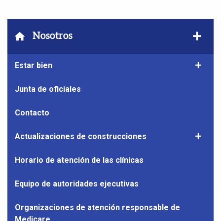
Mostra
Nosotros
el
subna
Estar bien
Mostrar
de
el
Nosot
subnave
Junta de oficiales
de
Siéntas
Contacto
bien
Actualizaciones de construcciones
Mostrar
el
subnave
Horario de atención de las clínicas
de
Actuali
Equipo de autoridades ejecutivas
de
constru
Organizaciones de atención responsable de
Medicare