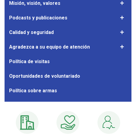
ACO's
Misión, visión, valores
Mostrar
sub
el
nav
subnave
Podcasts y publicaciones
Mostrar
de
el
Misión,
subnave
Calidad y seguridad
Mostrar
visión,
de
el
valores
Podcast
subnave
Agradezca a su equipo de atención
Mostrar
y
de
el
publicac
Calidad
subnave
Política de visitas
y
de
segurid
Agrade
Oportunidades de voluntariado
a
su
Política sobre armas
equipo
de
atenció