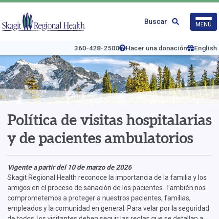
Ir
al
Logo
Buscar
MENÚ
contenido
de
principal
Skagit
Regional
360-428-2500
Hacer una donación
English
Health
Política de visitas hospitalarias
y de pacientes ambulatorios
Vigente a partir del 10 de marzo de 2026
Skagit Regional Health reconoce la importancia de la familia y los
amigos en el proceso de sanación de los pacientes. También nos
comprometemos a proteger a nuestros pacientes, familias,
empleados y la comunidad en general. Para velar por la seguridad
de todos, los visitantes deben seguir las reglas que se detallan a