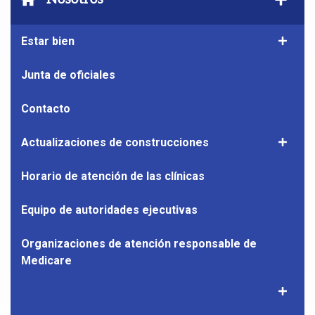
el
subna
Estar bien
Mostrar
de
el
Nosot
subnave
Junta de oficiales
de
Siéntas
Contacto
bien
Actualizaciones de construcciones
Mostrar
el
subnave
Horario de atención de las clínicas
de
Actuali
Equipo de autoridades ejecutivas
de
constru
Organizaciones de atención responsable de
Medicare
Toggle
Medicar