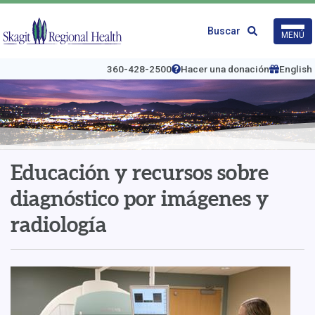
Ir
al
Logo
Buscar
MENÚ
contenido
de
principal
Skagit
Regional
360-428-2500
Hacer una donación
English
Health
Educación y recursos sobre
diagnóstico por imágenes y
radiología