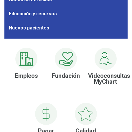
Diagnó
por
Educación y recursos
imáge
Nuevos pacientes
Empleos
Fundación
Videoconsultas
MyChart
Pagar
Calidad