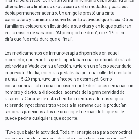
mental para Wade. Con un sistema inmunitario debilitado, su única
alternativa era limitar su exposición a enfermedades y para eso
debía permanecer adentro. Un amigo le prestó una cinta
caminadora y caminar se convirtió en la actividad que hacía. Otros
familiares colaboraron llevándolo a sus citas y en lo que pudieran
en su misión de sanación. "Al principio fue duro", dice. "Pero no
diría que fue más duro que el final".
Los medicamentos de inmunoterapia disponibles en aquel
momento, que eran los que le aportaban una oportunidad más de
sobrevida a Wade con su afección, tuvieron un efecto secundario
imprevisto. Un día, mientras pedaleaba por una calle del condado
a unas 15-20 mph, tuvo un síncope, se desmayó. Como
consecuencia, sufrió una concusión que le duró unas semanas, un
hombro y clavícula dislocados, además de la gran cantidad de
raspones. Curarse de estas heridas mientras además seguía
tolerando inyecciones tres veces a la semana que le producían
síntomas parecidos a los de una gripe fue más de lo que se le
puede pedir a cualquiera que soporte.
"Tuve que bajar la actividad. Toda mi energía era para combatir el
cáncer y ejercité muy poco durante esos últimos cinco meses",