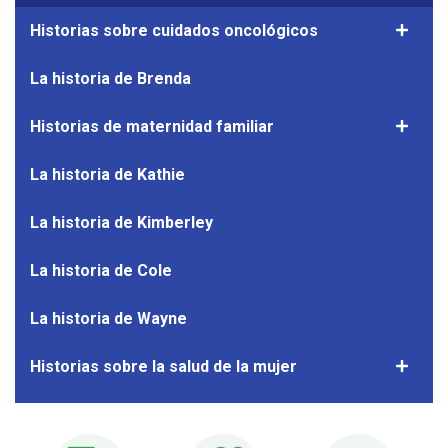
menú
Historias sobre cuidados oncológicos
Mostrar
Histor
el
de
subnave
La historia de Brenda
pacien
de
Historia
Historias de maternidad familiar
Mostrar
sobre
el
cuidado
subnave
La historia de Kathie
oncológ
de
Historia
La historia de Kimberley
de
materni
La historia de Cole
familiar
La historia de Wayne
Historias sobre la salud de la mujer
Mostrar
el
subnave
de