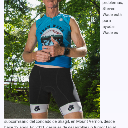
problemas,
Steven
Wade está
para
ayudar.
Wade es
subcomisario del condado de Skagit, en Mount Vernon, desde
hace 12 años. En 2011, después de desarrollar un tumor facial