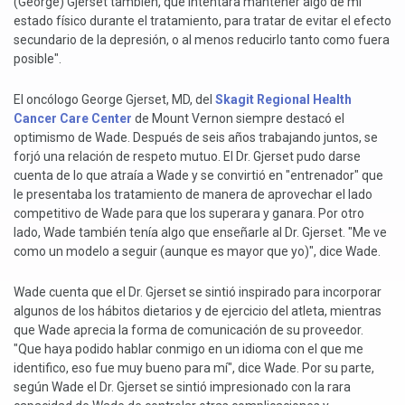
(George) Gjerset también, que intentara mantener algo de mi
estado físico durante el tratamiento, para tratar de evitar el efecto
secundario de la depresión, o al menos reducirlo tanto como fuera
posible".
El oncólogo George Gjerset, MD, del
Skagit Regional Health
Cancer Care Center
de Mount Vernon siempre destacó el
optimismo de Wade. Después de seis años trabajando juntos, se
forjó una relación de respeto mutuo. El Dr. Gjerset pudo darse
cuenta de lo que atraía a Wade y se convirtió en "entrenador" que
le presentaba los tratamiento de manera de aprovechar el lado
competitivo de Wade para que los superara y ganara. Por otro
lado, Wade también tenía algo que enseñarle al Dr. Gjerset. "Me ve
como un modelo a seguir (aunque es mayor que yo)", dice Wade.
Wade cuenta que el Dr. Gjerset se sintió inspirado para incorporar
algunos de los hábitos dietarios y de ejercicio del atleta, mientras
que Wade aprecia la forma de comunicación de su proveedor.
"Que haya podido hablar conmigo en un idioma con el que me
identifico, eso fue muy bueno para mí", dice Wade. Por su parte,
según Wade el Dr. Gjerset se sintió impresionado con la rara