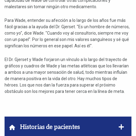
capacidad de Wade de controlar otras complicaciones y
malestares sin tomar ningún otro medicamento.
Para Wade, entender su afección a lo largo de los años fue más
fácil gracias a la ayuda del Dr. Gjerset. "Es un hombre de números,
como yo", dice Wade. "Cuando voy al consultorio, siempre me voy
con un papel". Por lo general son mis valores sanguíneos y sé qué
significan los números en ese papel. Así es él".
El Dr. Gjerset y Wade forjaron un vínculo a lo largo del trayecto de
gráficos y cuadros de Wade y las metas atléticas que los llevarían
a ambos a una mayor sensación de salud, todo mientras influían
de manera positiva en la vida del otro. Hay muchos tipos de
héroes. Los que nos dan la fuerza para superar el próximo
obstáculo son los mejores para tener cerca en la línea de meta.
Mostra
Historias de pacientes
el