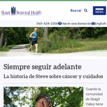
Ir
al
Logo
Buscar
MENÚ
contenido
de
principal
Skagit
Regional
360-428-2500
Hacer una donación
English
Health
Siempre seguir adelante
La historia de Steve sobre cáncer y cuidados
Cuando la
comunidad
de Skagit
Valley tiene