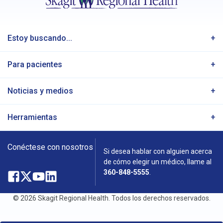
Estoy buscando...
Para pacientes
Noticias y medios
Herramientas
Conéctese con nosotros
Si desea hablar con alguien acerca
de cómo elegir un médico, llame al
360-848-5555
.
Facebook
Abre
X
Abre
YouTube
Abre
LinkedIn
Abre
en
en
en
en
© 2026 Skagit Regional Health. Todos los derechos reservados.
una
una
una
una