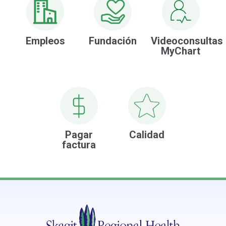
Historia
sobre
la
salud
Empleos
Fundación
Videoconsultas
de
MyChart
la
mujer
Pagar
Calidad
factura