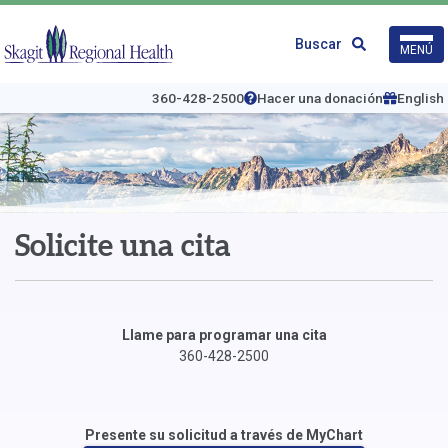
Ir
al
Logo
Buscar
MENÚ
contenido
de
principal
Skagit
Regional
360-428-2500
Hacer una donación
English
Health
Solicite una cita
Llame para programar una cita
360-428-2500
Presente su solicitud a través de MyChart