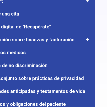
rt
Toggle
Para
MyChart's
pacientes
sub
e una cita
nav
 digital de "Recupérate"
ción sobre finanzas y facturación
Mostrar/ocul
el
subnavegad
ros médicos
de
Información
a de no discriminación
sobre
finanzas
conjunto sobre prácticas de privacidad
y
facturación
ades anticipadas y testamentos de vida
s y obligaciones del paciente