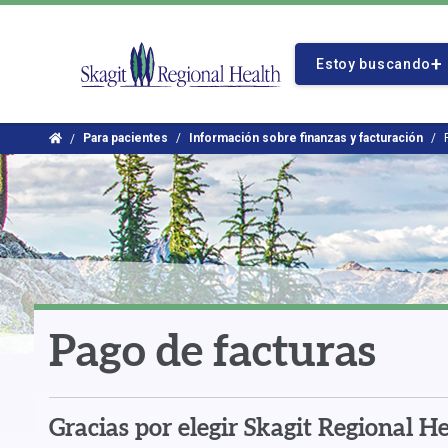
Ir
al
Logo
contenido
Estoy buscando
de
principal
Skagit
Regional
Inicio
Para pacientes
Información sobre finanzas y facturación
Health
Pago de facturas
Gracias por elegir Skagit Regional He