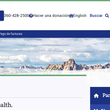
360-428-2500
Hacer una donación
English
Buscar
Pago de facturas
Par
alth.