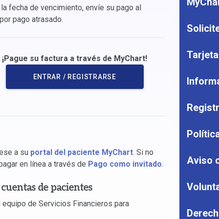
MyCha
la fecha de vencimiento, envíe su pago al
 por pago atrasado.
Solicit
Tarjeta
¡Pague su factura a través de MyChart!
ENTRAR / REGISTRARSE
Informa
Regist
Polític
rese a su
portal del paciente MyChart
. Si no
Aviso 
pagar en línea a través de
Pago como invitado
.
Volunt
cuentas de pacientes
 equipo de Servicios Financieros para
Derecho