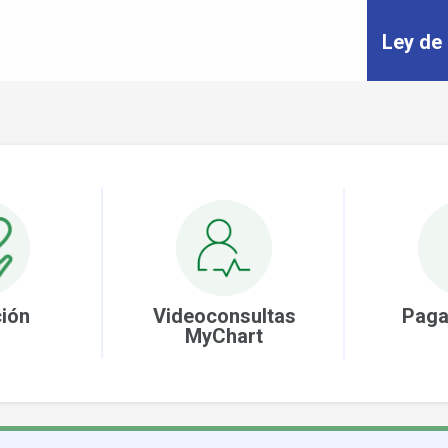
Ley de
ión
Videoconsultas
Paga
MyChart