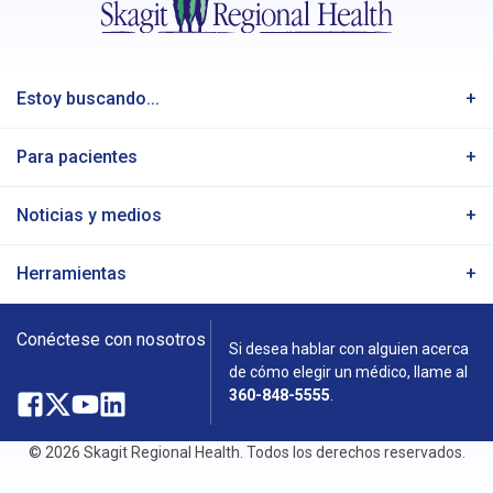
Estoy buscando...
Para pacientes
Noticias y medios
Herramientas
Conéctese con nosotros
Si desea hablar con alguien acerca
de cómo elegir un médico, llame al
360-848-5555
.
Facebook
Abre
X
Abre
YouTube
Abre
LinkedIn
Abre
en
en
en
en
© 2026 Skagit Regional Health. Todos los derechos reservados.
una
una
una
una