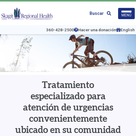
Ir
al
Logo
Buscar
MENÚ
contenido
de
principal
Skagit
Regional
360-428-2500
Hacer una donación
English
Health
Tratamiento
especializado para
atención de urgencias
convenientemente
ubicado en su comunidad