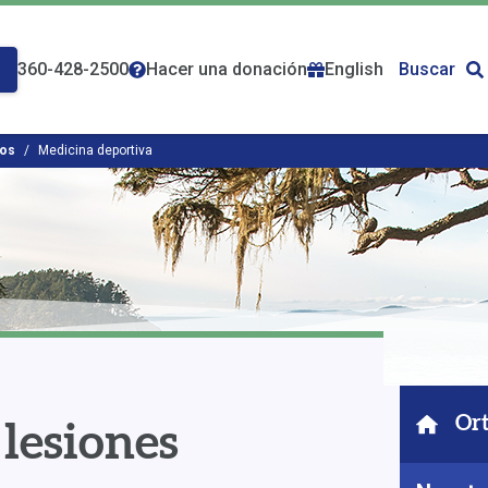
360-428-2500
Hacer una donación
English
Buscar
ios
Medicina deportiva
Or
 lesiones