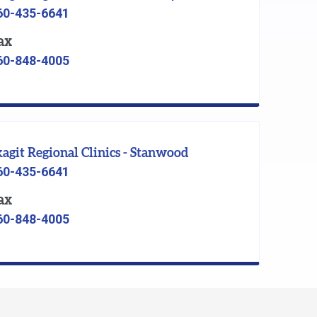
60-435-6641
ax
60-848-4005
kagit Regional Clinics - Stanwood
60-435-6641
ax
60-848-4005