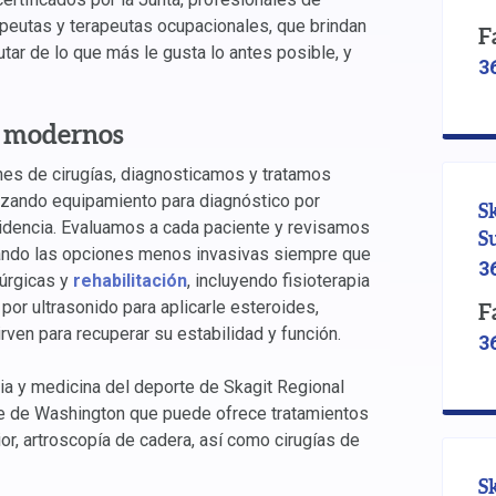
peutas y terapeutas ocupacionales, que brindan
F
tar de lo que más le gusta lo antes posible, y
3
s modernos
nes de cirugías, diagnosticamos y tratamos
izando equipamiento para diagnóstico por
S
idencia. Evaluamos a cada paciente y revisamos
S
izando las opciones menos invasivas siempre que
3
rúrgicas y
rehabilitación
, incluyendo fisioterapia
por ultrasonido para aplicarle esteroides,
F
ven para recuperar su estabilidad y función.
3
dia y medicina del deporte de Skagit Regional
e de Washington que puede ofrece tratamientos
or, artroscopía de cadera, así como cirugías de
S