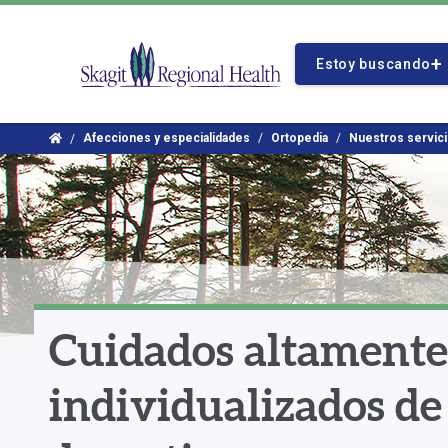
Ir
al
Logo
contenido
Estoy buscando
de
principal
Skagit
Regional
Inicio
Afecciones y especialidades
Ortopedia
Nuestros servic
Health
Cuidados altamente
individualizados de