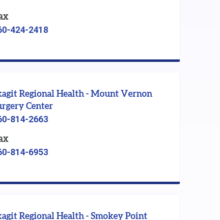
ax
60-424-2418
kagit Regional Health - Mount Vernon
urgery Center
60-814-2663
ax
60-814-6953
kagit Regional Health - Smokey Point